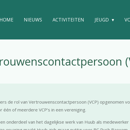
HOME
NIEUWS
ACTIVITEITEN
JEUGD
V
trouwenscontactpersoon (
vers de rol van Vertrouwenscontactpersoon (VCP) opgenomen vo
or één of meerdere VCP’s in een vereniging.
een onderdeel van het dagelijkse werk van Huub als medewerker 
deze ervaring maakt Huub zich graag nuttig voor BC Push Baexem.