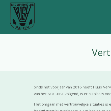
Ga
direct
naar
de
hoofdinhoud
Ver
Sinds het voorjaar van 2016 heeft Huub Ver
van het NOC-NSF volgend, is er nu plaats vo
Het omgaan met vertrouwelijke situaties is 
bedrijf waar hij werkzaam is. Op basis van 