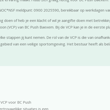
NOC*NSF meldpunt: 0900 2025590, bereikbaar op werkdagen van
g doen of heb je een klacht of wil je aangifte doen met betrekk
 (VCP) van BC Push Baexem. Bij de VCP kan je in de eerste plaat
ke stappen jij kunt nemen. De rol van de VCP is die van onafhan
ebied van een veilige sportomgeving. Het bestuur heeft als bel
n VCP voor BC Push
rouwelijke situaties is een