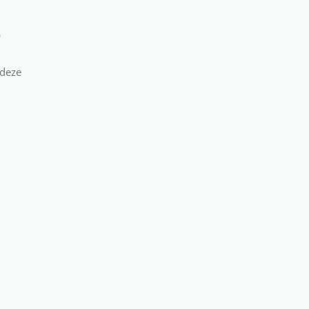
p
 deze