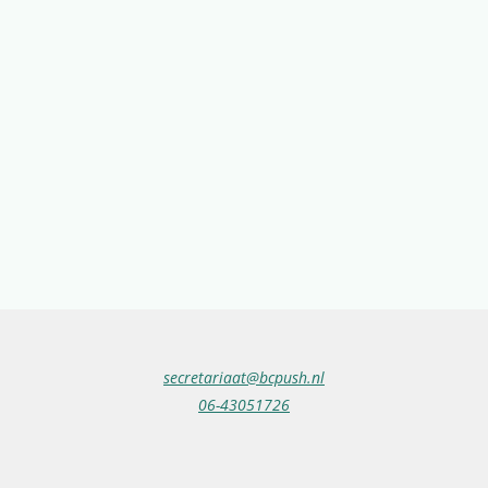
secretariaat@bcpush.nl
06-43051726