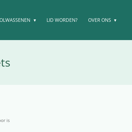
OLWASSENEN
LID WORDEN?
OVER ONS
ts
or is