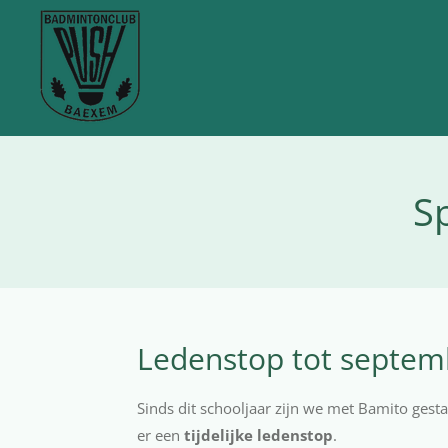
Ga
direct
naar
de
hoofdinhoud
S
Ledenstop tot septem
Sinds dit schooljaar zijn we met Bamito gesta
er een
tijdelijke ledenstop
.