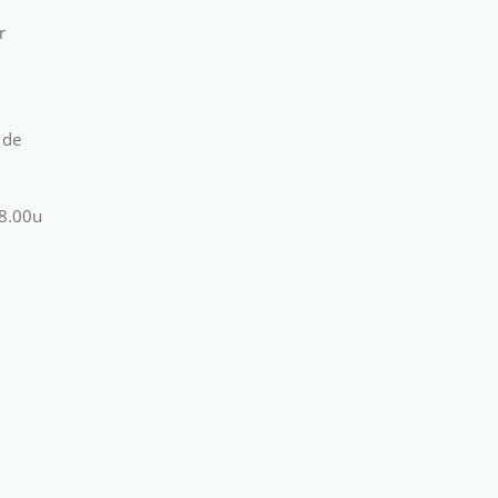
r
 de
18.00u